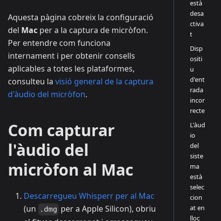
està
desa
Aquesta pàgina cobreix la configuració
ctiva
del
Mac
per a la captura de micròfon.
t
Per entendre com funciona
Disp
internament i per obtenir consells
ositi
aplicables a totes les plataformes,
u
d'ent
consulteu la
visió general de la captura
rada
d'àudio del micròfon
.
incor
recte
Com capturar
L'àud
io
l'àudio del
del
siste
micròfon al Mac
ma
està
selec
Descarregueu Whisperr per al Mac
cion
at en
(un
per a Apple Silicon), obriu
.dmg
lloc