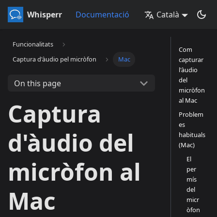
Whisperr
Documentació
Català
Funcionalitats
Com
Captura d'àudio pel micròfon
Mac
capturar
l'àudio
del
On this page
micròfon
al Mac
Captura
Problem
es
d'àudio del
habituals
(Mac)
El
micròfon al
per
mís
del
Mac
micr
òfon