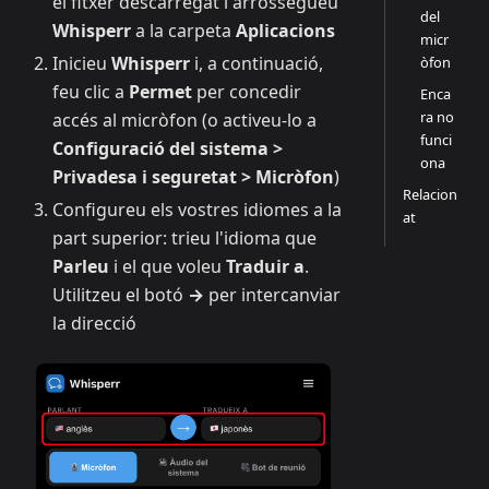
el fitxer descarregat i arrossegueu
del
Whisperr
a la carpeta
Aplicacions
micr
Inicieu
Whisperr
i, a continuació,
òfon
feu clic a
Permet
per concedir
Enca
ra no
accés al micròfon (o activeu-lo a
funci
Configuració del sistema >
ona
Privadesa i seguretat > Micròfon
)
Relacion
Configureu els vostres idiomes a la
at
part superior: trieu l'idioma que
Parleu
i el que voleu
Traduir a
.
Utilitzeu el botó
→
per intercanviar
la direcció