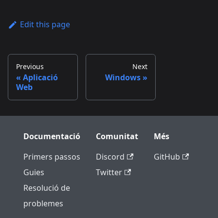
Edit this page
Previous
Next
Aplicació
Windows
Web
Documentació
Comunitat
Més
Primers passos
Discord
GitHub
Guies
Twitter
Resolució de
problemes