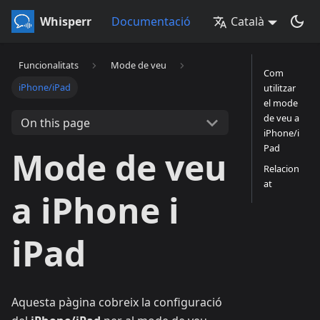
Whisperr
Documentació
Català
Funcionalitats
Mode de veu
Com
iPhone/iPad
utilitzar
el mode
de veu a
On this page
iPhone/i
Pad
Mode de veu
Relacion
at
a iPhone i
iPad
Aquesta pàgina cobreix la configuració