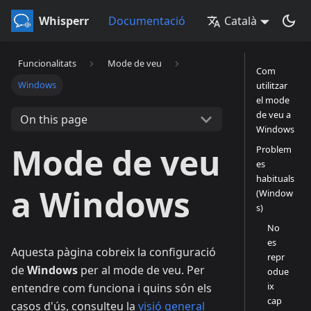
Whisperr
Documentació
Català
Funcionalitats
Mode de veu
Com
Windows
utilitzar
el mode
de veu a
On this page
Windows
Mode de veu
Problem
es
habituals
a Windows
(Window
s)
No
es
Aquesta pàgina cobreix la configuració
repr
de
Windows
per al mode de veu. Per
odue
ix
entendre com funciona i quins són els
cap
casos d'ús, consulteu la
visió general