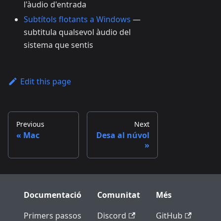
l'àudio d'entrada
Subtítols flotants a Windows
—
subtitula qualsevol àudio del
sistema que sentis
Edit this page
Previous
Next
Mac
Desa al núvol
Documentació
Comunitat
Més
Primers passos
Discord
GitHub