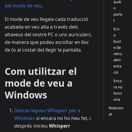
àudi
del mode de veu
.
o
parla
El mode de veu llegeix cada traducció
t
acabada en veu alta a través dels
Eco
altaveus del vostre PC o uns auriculars,
o
bucl
de manera que podeu escoltar en lloc
e de
de (o al costat de) llegir la pantalla.
retro
alim
enta
Com utilitzar el
ció
mode de veu a
Enca
ra no
Windows
funci
ona
Relacion
Descarregueu Whisperr per a
at
Windows
si encara no ho heu fet, i
després inicieu
Whisperr