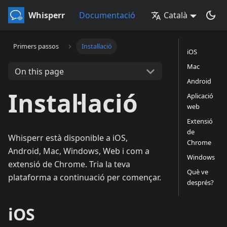
Whisperr
Documentació
Català
Primers passos
Instal·lació
iOS
Mac
On this page
Android
Instal·lació
Aplicació
web
Extensió
de
Whisperr està disponible a iOS,
Chrome
Android, Mac, Windows, Web i com a
Windows
extensió de Chrome. Tria la teva
Què ve
plataforma a continuació per començar.
després?
iOS