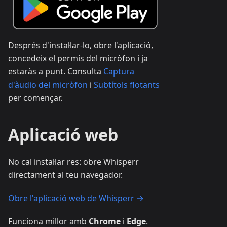
Després d'instal·lar-lo, obre l'aplicació,
concedeix el permís del micròfon i ja
estaràs a punt. Consulta
Captura
d'àudio del micròfon
i
Subtítols flotants
per començar.
Aplicació web
No cal instal·lar res: obre Whisperr
directament al teu navegador.
Obre l'aplicació web de Whisperr →
Funciona millor amb
Chrome
i
Edge
.