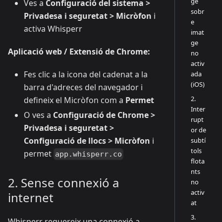
ge
Ves a
Configuració del sistema >
sobr
Privadesa i seguretat > Micròfon
i
e
activa Whisperr
imat
ge
Aplicació web / Extensió de Chrome:
no
activ
Fes clic a la icona del cadenat a la
ada
(iOS)
barra d'adreces del navegador i
2.
defineix el Micròfon com a
Permet
Inter
O ves a
Configuració de Chrome >
rupt
Privadesa i seguretat >
or de
Configuració de llocs > Micròfon
i
subtí
tols
permet
app.whisperr.co
flota
nts
2. Sense connexió a
no
activ
internet
at
3.
Whisperr requereix una connexió a