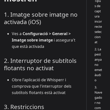
Tipu
s de
capt
1. Imatge sobre imatge no
ura
activada (iOS)
incor
recte
selec
Ves a
Configuració > General >
cion
Imatge sobre imatge
i assegura't
at
que està activada
2. La
pest
2. Interruptor de subtítols
anya
no
flotants no activat
emet
àudi
Obre l'aplicació de Whisperr i
o
comprova que l'interruptor dels
3.
subtítols flotants està activat
Nave
gado
r no
3. Restriccions
com