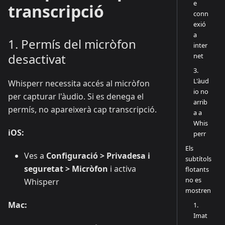
e
transcripció
conn
exió
a
1. Permís del micròfon
inter
desactivat
net
3.
L'àud
Whisperr necessita accés al micròfon
io no
per capturar l'àudio. Si es denega el
arrib
permís, no apareixerà cap transcripció.
a a
Whis
iOS:
perr
Els
Ves a
Configuració > Privadesa i
subtítols
seguretat > Micròfon
i activa
flotants
no es
Whisperr
mostren
Mac:
1.
Imat