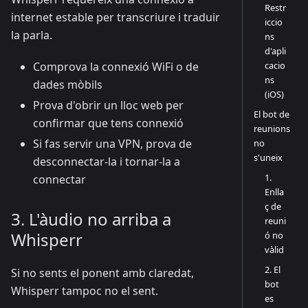
Restr
internet estable per transcriure i traduir
iccio
la parla.
ns
d'apli
cacio
Comprova la connexió WiFi o de
ns
dades mòbils
(iOS)
Prova d'obrir un lloc web per
El bot de
confirmar que tens connexió
reunions
Si fas servir una VPN, prova de
no
s'uneix
desconnectar-la i tornar-la a
1.
connectar
Enlla
ç de
3. L'àudio no arriba a
reuni
Whisperr
ó no
vàlid
2. El
Si no sents el ponent amb claredat,
bot
Whisperr tampoc no el sent.
es