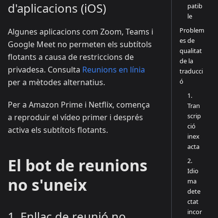
d'aplicacions (iOS)
patib
le
Problem
Algunes aplicacions com Zoom, Teams i
es de
Google Meet no permeten els subtítols
qualitat
flotants a causa de restriccions de
de la
privadesa. Consulta
Reunions en línia
traducci
ó
per a mètodes alternatius.
1.
Per a Amazon Prime i Netflix, comença
Tran
scrip
a reproduir el vídeo primer i després
ció
activa els subtítols flotants.
inex
acta
El bot de reunions
2.
Idio
no s'uneix
ma
dete
ctat
incor
1. Enllaç de reunió no