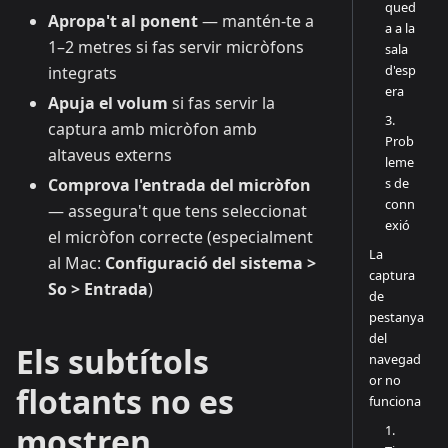
qued
Apropa't al ponent
— mantén-te a
a a la
1–2 metres si fas servir micròfons
sala
d'esp
integrats
era
Apuja el volum
si fas servir la
3.
captura amb micròfon amb
Prob
altaveus externs
leme
s de
Comprova l'entrada del micròfon
conn
— assegura't que tens seleccionat
exió
el micròfon correcte (especialment
La
al Mac:
Configuració del sistema >
captura
So > Entrada
)
de
pestanya
del
Els subtítols
navegad
or no
flotants no es
funciona
mostren
1.