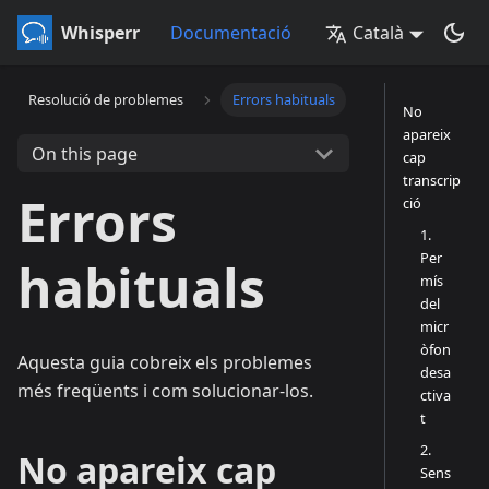
Whisperr
Documentació
Català
Resolució de problemes
Errors habituals
No
apareix
On this page
cap
transcrip
Errors
ció
1.
Per
habituals
mís
del
micr
òfon
Aquesta guia cobreix els problemes
desa
més freqüents i com solucionar-los.
ctiva
t
2.
No apareix cap
Sens