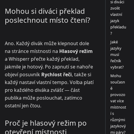
si diváci
zvolit
Mohou si diváci překlad
vlastní
poslechnout místo čtení?
jazyk
překladu
?
Jaké
Ano. Každý divák může klepnout dole
jazyky
na stránce místnosti na
Hlasový režim
musí
a Whisperr přečte každý překlad,
řečník
jakmile je hotový. Po zapnutí se nahoře
vybrat?
objeví posuvník
Rychlost řeči
, takže si
Mohu
každý nastaví vlastní tempo. Volba platí
současn
ě
pro každého diváka zvlášť — část
provozo
publika může poslouchat, zatímco
vat více
ostatní jen čtou.
místnost
í s
různými
Proč je hlasový režim po
jazykový
otevření místnosti
mi páry?