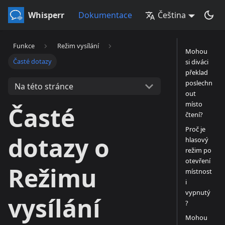
Whisperr
Dokumentace
Čeština
Funkce
Režim vysílání
Mohou
Časté dotazy
si diváci
překlad
poslechn
Na této stránce
out
místo
Časté
čtení?
Proč je
dotazy o
hlasový
režim po
otevření
Režimu
místnost
i
vypnutý
vysílání
?
Mohou