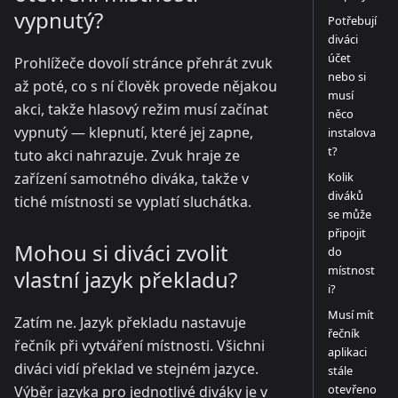
vypnutý?
Potřebují
diváci
účet
Prohlížeče dovolí stránce přehrát zvuk
nebo si
až poté, co s ní člověk provede nějakou
musí
akci, takže hlasový režim musí začínat
něco
vypnutý — klepnutí, které jej zapne,
instalova
t?
tuto akci nahrazuje. Zvuk hraje ze
Kolik
zařízení samotného diváka, takže v
diváků
tiché místnosti se vyplatí sluchátka.
se může
připojit
Mohou si diváci zvolit
do
místnost
vlastní jazyk překladu?
i?
Musí mít
Zatím ne. Jazyk překladu nastavuje
řečník
řečník při vytváření místnosti. Všichni
aplikaci
diváci vidí překlad ve stejném jazyce.
stále
otevřeno
Výběr jazyka pro jednotlivé diváky je v