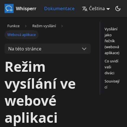
Whisperr
Dokumentace
Čeština
Funkce
Režim vysílání
Vysílání
Webová aplikace
jako
řečník
(webová
Na této stránce
aplikace)
Režim
Co uvidí
vaši
diváci
vysílání ve
Souvisejí
cí
webové
aplikaci