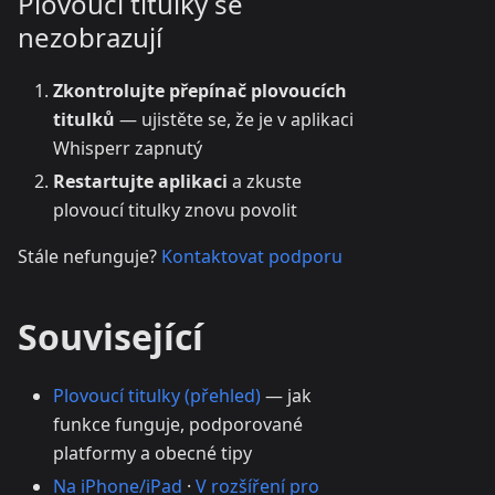
Plovoucí titulky se
nezobrazují
Zkontrolujte přepínač plovoucích
titulků
— ujistěte se, že je v aplikaci
Whisperr zapnutý
Restartujte aplikaci
a zkuste
plovoucí titulky znovu povolit
Stále nefunguje?
Kontaktovat podporu
Související
Plovoucí titulky (přehled)
— jak
funkce funguje, podporované
platformy a obecné tipy
Na iPhone/iPad
·
V rozšíření pro