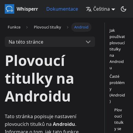
Whisperr
Dokumentace
Čeština
Funkce
Plovoucí titulky
Android
Jak
používat
Na této stránce
plovoucí
titulky
Plovoucí
na
Android
u
titulky na
Časté
problém
y
Androidu
(Android
)
Plov
Tato stránka popisuje nastavení
oucí
titulk
plovoucích titulků na
Androidu
.
y se
Informace o tom, jak tato funkce