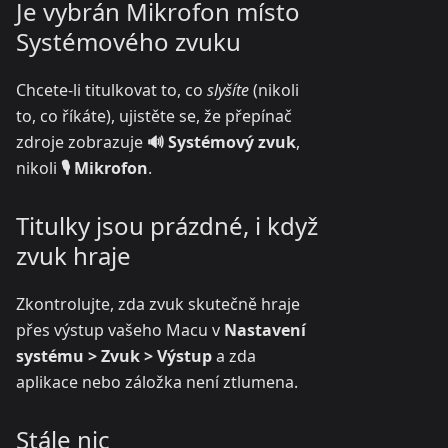
Je vybrán Mikrofon místo
Systémového zvuku
Chcete-li titulkovat to, co
slyšíte
(nikoli
to, co říkáte), ujistěte se, že přepínač
zdroje zobrazuje
🔊 Systémový zvuk
,
nikoli
🎙️ Mikrofon
.
Titulky jsou prázdné, i když
zvuk hraje
Zkontrolujte, zda zvuk skutečně hraje
přes výstup vašeho Macu v
Nastavení
systému > Zvuk > Výstup
a zda
aplikace nebo záložka není ztlumena.
Stále nic