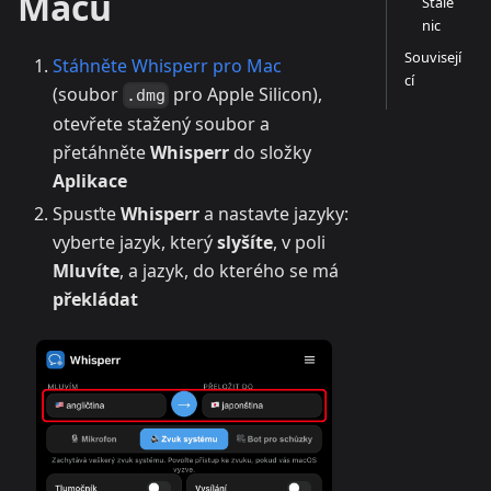
Macu
Stále
nic
Souvisejí
Stáhněte Whisperr pro Mac
cí
(soubor
pro Apple Silicon),
.dmg
otevřete stažený soubor a
přetáhněte
Whisperr
do složky
Aplikace
Spusťte
Whisperr
a nastavte jazyky:
vyberte jazyk, který
slyšíte
, v poli
Mluvíte
, a jazyk, do kterého se má
překládat