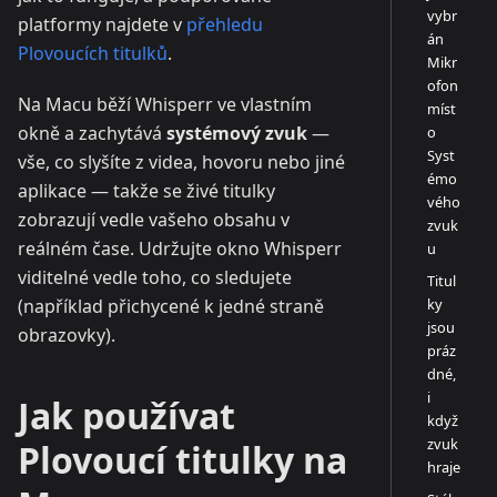
vybr
platformy najdete v
přehledu
án
Plovoucích titulků
.
Mikr
ofon
Na Macu běží Whisperr ve vlastním
míst
okně a zachytává
systémový zvuk
—
o
Syst
vše, co slyšíte z videa, hovoru nebo jiné
émo
aplikace — takže se živé titulky
vého
zobrazují vedle vašeho obsahu v
zvuk
reálném čase. Udržujte okno Whisperr
u
viditelné vedle toho, co sledujete
Titul
(například přichycené k jedné straně
ky
jsou
obrazovky).
práz
dné,
i
Jak používat
když
zvuk
Plovoucí titulky na
hraje