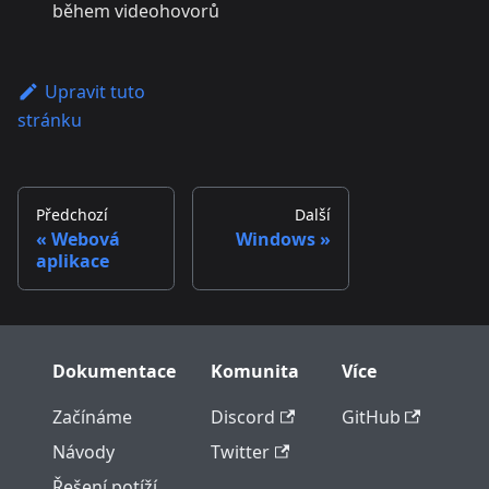
během videohovorů
Upravit tuto
stránku
Předchozí
Další
Webová
Windows
aplikace
Dokumentace
Komunita
Více
Začínáme
Discord
GitHub
Návody
Twitter
Řešení potíží