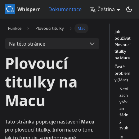
Whisperr
Dokumentace
Čeština
Funkce
Plovoucí titulky
Mac
Jak
používat
Na této stránce
Plovoucí
titulky
Plovoucí
na Macu
Časté
problém
titulky na
y (Mac)
Není
Macu
zach
ytáv
án
žádn
Tato stránka popisuje nastavení
Macu
ý
zvuk
pro plovoucí titulky. Informace o tom,
Je
jak to funguje, a podporované