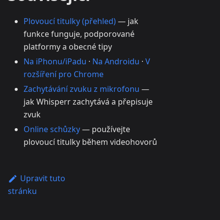
Plovoucí titulky (přehled)
— jak
funkce funguje, podporované
platformy a obecné tipy
Na iPhonu/iPadu
·
Na Androidu
·
V
rozšíření pro Chrome
Zachytávání zvuku z mikrofonu
—
jak Whisperr zachytává a přepisuje
zvuk
Online schůzky
— používejte
plovoucí titulky během videohovorů
Upravit tuto
stránku