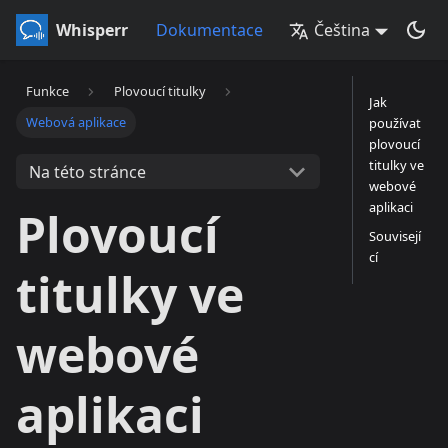
Whisperr
Dokumentace
Čeština
Funkce
Plovoucí titulky
Jak
Webová aplikace
používat
plovoucí
titulky ve
Na této stránce
webové
aplikaci
Plovoucí
Souvisejí
cí
titulky ve
webové
aplikaci