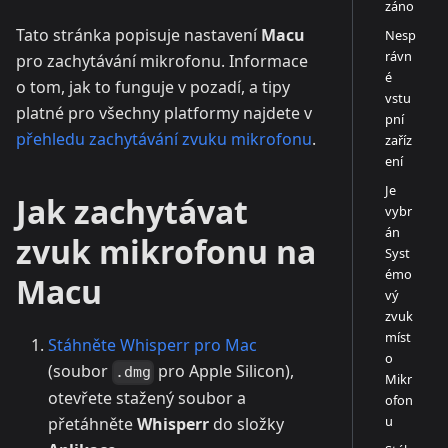
záno
Tato stránka popisuje nastavení
Macu
Nesp
rávn
pro zachytávání mikrofonu. Informace
é
o tom, jak to funguje v pozadí, a tipy
vstu
platné pro všechny platformy najdete v
pní
přehledu zachytávání zvuku mikrofonu
.
zaříz
ení
Je
Jak zachytávat
vybr
án
zvuk mikrofonu na
Syst
émo
Macu
vý
zvuk
míst
Stáhněte Whisperr pro Mac
o
(soubor
pro Apple Silicon),
.dmg
Mikr
otevřete stažený soubor a
ofon
u
přetáhněte
Whisperr
do složky