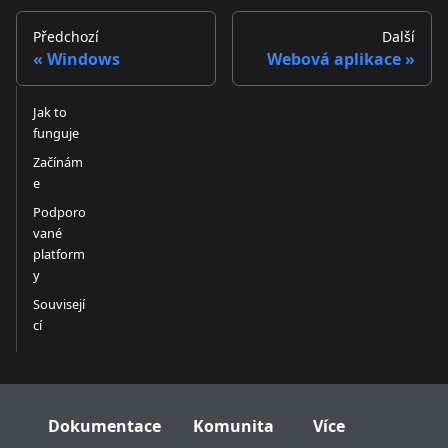
Předchozí
Další
Windows
Webová aplikace
Jak to
funguje
Začínám
e
Podporo
vané
platform
y
Souvisejí
cí
Dokumentace
Komunita
Více