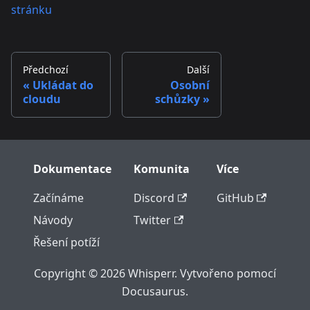
stránku
Předchozí
Další
Ukládat do
Osobní
cloudu
schůzky
Dokumentace
Komunita
Více
Začínáme
Discord
GitHub
Návody
Twitter
Řešení potíží
Copyright © 2026 Whisperr. Vytvořeno pomocí
Docusaurus.