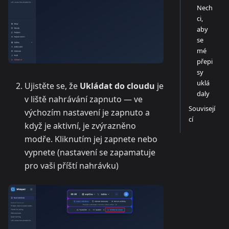
Nech
ci,
aby
se
mé
přepi
sy
uklá
Ujistěte se, že
Ukládat do cloudu
je
daly
v liště nahrávání zapnuto — ve
Souvisejí
výchozím nastavení je zapnuto a
cí
když je aktivní, je zvýrazněno
modře. Kliknutím jej zapnete nebo
vypnete (nastavení se zapamatuje
pro vaši příští nahrávku)