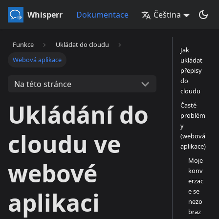
Whisperr
Dokumentace
Čeština
Funkce
Ukládat do cloudu
Jak
Webová aplikace
ukládat
přepisy
do
Na této stránce
cloudu
Ukládání do
Časté
problém
y
cloudu ve
(webová
aplikace)
Moje
webové
konv
erzac
e se
aplikaci
nezo
braz