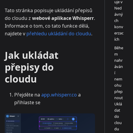
uje v
Ned
Tato stránka popisuje ukládání přepisů
ávný
do cloudu z
webové aplikace Whisperr
.
ch
Informace o tom, co tato funkce dělá,
konv
erzac
najdete v
přehledu ukládání do cloudu
.
ích
Běhe
Jak ukládat
m
nahr
přepisy do
áván
í
cloudu
nem
ohu
přep
Přejděte na
app.whisperr.co
a
nout
přihlaste se
Uklá
dat
do
clou
du