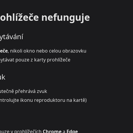
rohlížeče nefunguje
ytávání
žeče
, nikoli okno nebo celou obrazovku
ytávat pouze z karty prohlížeče
uk
kutečně přehrává zvuk
ontrolujte ikonu reproduktoru na kartě)
n
ouze v prohlížečích
Chrome
a
Edge