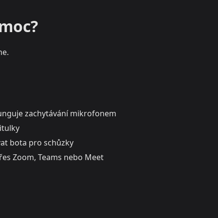
omoc?
e.
unguje zachytávání mikrofonem
itulky
vat bota pro schůzky
přes Zoom, Teams nebo Meet