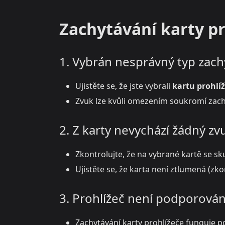
Zachytávání karty p
1. Vybrán nesprávný typ zach
Ujistěte se, že jste vybrali
kartu prohlí
Zvuk lze kvůli omezením soukromí zach
2. Z karty nevychází žádný zv
Zkontrolujte, že na vybrané kartě se s
Ujistěte se, že karta není ztlumená (zk
3. Prohlížeč není podporová
Zachytávání karty prohlížeče funguje p