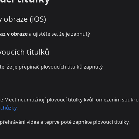
v obraze (iOS)
az v obraze
a ujistěte se, že je zapnutý
oucích titulků
te, že je přepínač plovoucích titulků zapnutý
e Meet neumožňují plovoucí titulky kvůli omezením soukro
schůzky
.
řehrávání videa a teprve poté zapněte plovoucí titulky.