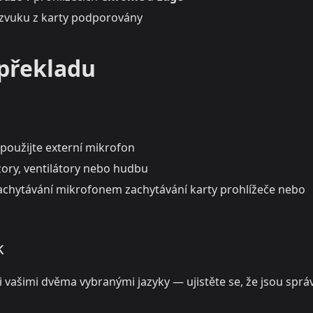
í zvuku z karty podporovány
 překladu
použijte externí mikrofon
zory, ventilátory nebo hudbu
 zachytávání mikrofonem zachytávání karty prohlížeče nebo
k
vašimi dvěma vybranými jazyky — ujistěte se, že jsou sprá