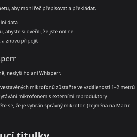
netu, aby mohl řeč přepisovat a překládat.
lní data
abyste si ověřili, že jste online
 a znovu připojit
sperr
ě, neslyší ho ani Whisperr.
vestavěných mikrofonů zůstaňte ve vzdálenosti 1–2 metrů
hytávání mikrofonem s externími reproduktory
ěte se, že je vybrán správný mikrofon (zejména na Macu:
ucí titulky