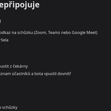
epřipojuje
u
atný odkaz na schůzku (Zoom, Teams nebo Google Meet)
ršela
ustit z čekárny
eznam účastníků a bota vpustil dovnitř
ro schůzky