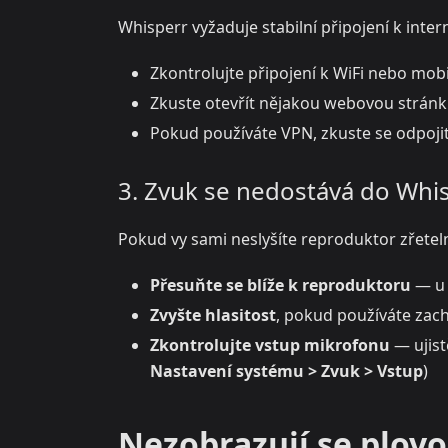
Whisperr vyžaduje stabilní připojení k inter
Zkontrolujte připojení k WiFi nebo mobi
Zkuste otevřít nějakou webovou stránku, 
Pokud používáte VPN, zkuste se odpojit
3. Zvuk se nedostává do Whi
Pokud vy sami neslyšíte reproduktor zřeteln
Přesuňte se blíže k reproduktoru
— u 
Zvyšte hlasitost
, pokud používáte zac
Zkontrolujte vstup mikrofonu
— ujist
Nastavení systému > Zvuk > Vstup
)
Nezobrazují se plovo