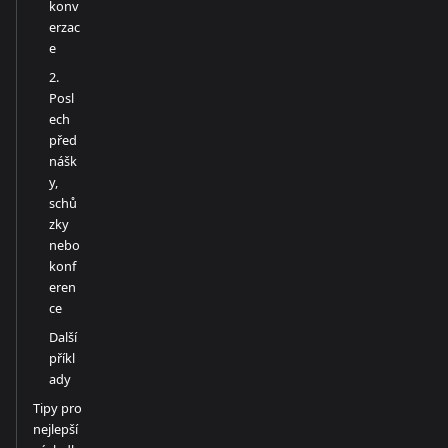
konv
erzac
e
2.
Posl
ech
před
nášk
y,
schů
zky
nebo
konf
eren
ce
Další
příkl
ady
Tipy pro
nejlepší