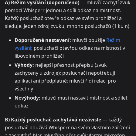
A) Režim vysílání (doporučeno)
— mluvčí zachytí zvuk
pomocí Whisperr jednou a sdílí odkaz na místnost.
Každý posluchač otevře odkaz ve svém prohlížeči a
sleduje. Jeden zdroj zvuku, mnoho posluchačů (1 ku n).
Doporučené nastavení:
mluvčí použije
Režim
vysílání
; posluchači otevřou odkaz na místnost v
libovolném prohlížeči
Výhody:
nejlepší přesnost přepisu (zvuk
zachycený u zdroje); posluchači nepotřebují
aplikaci ani předplatné; mluvčí řídí relaci pro
všechny
Nevýhody:
mluvčí musí nastavit místnost a sdílet
odkaz
B) Každý posluchač zachytává nezávisle
— každý
posluchač používá Whisperr na svém vlastním zařízení
a zachytává hlas mluvčího přes svůj vlastní mikrofon.