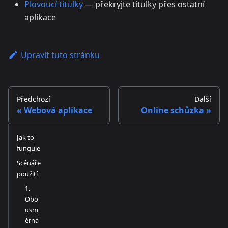
Plovoucí titulky
— překryjte titulky přes ostatní
aplikace
Upravit tuto stránku
Předchozí
Další
Webová aplikace
Online schůzka
Jak to
funguje
Scénáře
použití
1.
Obo
usm
ěrná