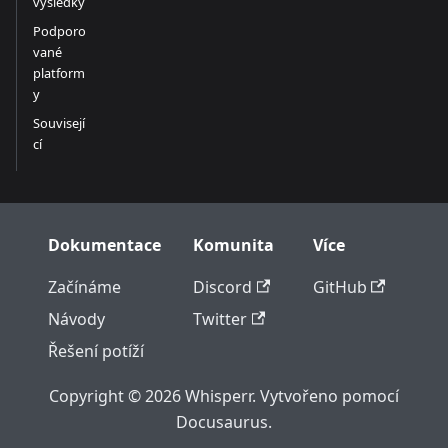
výsledky
Podporo
vané
platform
y
Souvisejí
cí
Dokumentace
Komunita
Více
Začínáme
Discord
GitHub
Návody
Twitter
Řešení potíží
Copyright © 2026 Whisperr. Vytvořeno pomocí
Docusaurus.