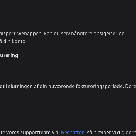
hisperr-webappen, kan du selv håndtere opsigelser og
å din konto.
urering
.
til slutningen af din nuværende faktureringsperiode. Dere
kte vores supportteam via
livechatten
, så hjælper vi dig ger