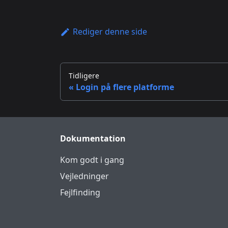
Rediger denne side
Tidligere
Login på flere platforme
Dokumentation
Kom godt i gang
Vejledninger
Fejlfinding