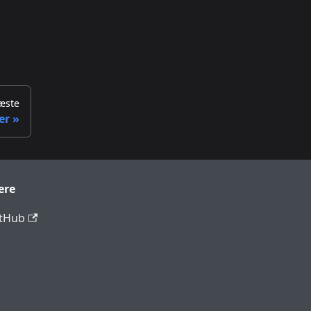
æste
er
ere
tHub