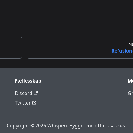
N
Refusion
Fællesskab
M
Discord
Gi
Twitter
Copyright © 2026 Whisperr. Bygget med Docusaurus.