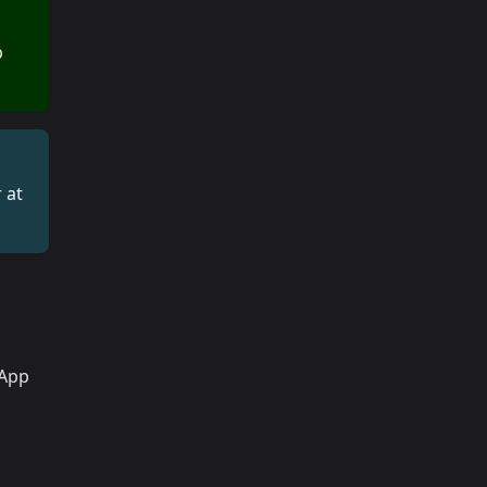
p
 at
 App