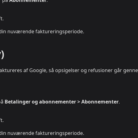
er på
Abonnementer
.
t.
 din nuværende faktureringsperiode.
)
ktureres af Google, så opsigelser og refusioner går genn
 på
Betalinger og abonnementer > Abonnementer
.
t.
 din nuværende faktureringsperiode.