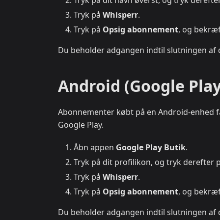
Tryk på dit navn øverst, og tryk dereft
Tryk på
Whisperr
.
Tryk på
Opsig abonnement
, og bekræf
Du beholder adgangen indtil slutningen af
Android (Google Play
Abonnementer købt på en Android-enhed fa
Google Play.
Åbn appen
Google Play Butik
.
Tryk på dit profilikon, og tryk derefter
Tryk på
Whisperr
.
Tryk på
Opsig abonnement
, og bekræf
Du beholder adgangen indtil slutningen af