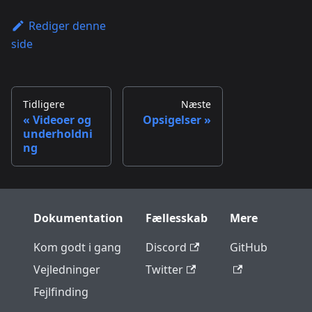
Rediger denne
side
Tidligere
Næste
Videoer og
Opsigelser
underholdni
ng
Dokumentation
Fællesskab
Mere
Kom godt i gang
Discord
GitHub
Vejledninger
Twitter
Fejlfinding