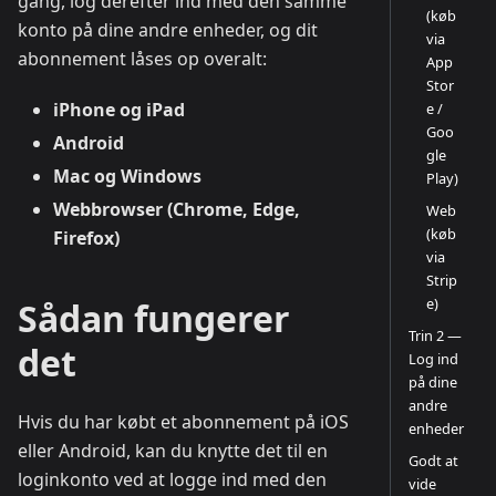
gang, log derefter ind med den samme
(køb
konto på dine andre enheder, og dit
via
abonnement låses op overalt:
App
Stor
iPhone og iPad
e /
Goo
Android
gle
Mac og Windows
Play)
Webbrowser (Chrome, Edge,
Web
(køb
Firefox)
via
Strip
e)
Sådan fungerer
Trin 2 —
det
Log ind
på dine
andre
Hvis du har købt et abonnement på iOS
enheder
eller Android, kan du knytte det til en
Godt at
loginkonto ved at logge ind med den
vide