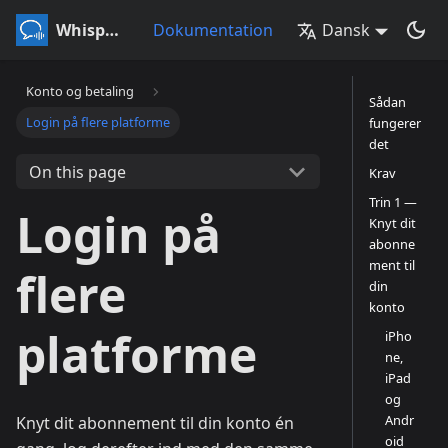
Whisperr
Dokumentation
Dansk
Konto og betaling
Sådan
Login på flere platforme
fungerer
det
On this page
Krav
Trin 1 —
Login på
Knyt dit
abonne
ment til
flere
din
konto
platforme
iPho
ne,
iPad
og
Andr
Knyt dit abonnement til din konto én
oid