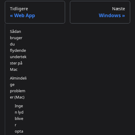
Tidligere
Næste
Web App
Windows
Sådan
bruger
du
flydende
undertek
ster på
Mac
Almindeli
ge
problem
er (Mac)
Inge
n lyd
blive
r
opta