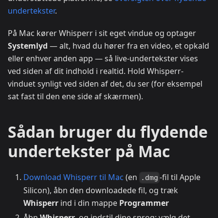
undertekster
.
På Mac kører Whisperr i sit eget vindue og optager
Systemlyd
— alt, hvad du hører fra en video, et opkald
eller enhver anden app — så live-undertekster vises
ved siden af dit indhold i realtid. Hold Whisperr-
vinduet synligt ved siden af det, du ser (for eksempel
sat fast til den ene side af skærmen).
Sådan bruger du flydende
undertekster på Mac
Download Whisperr til Mac
(en
-fil til Apple
.dmg
Silicon), åbn den downloadede fil, og træk
Whisperr
ind i din mappe
Programmer
Åbn
Whisperr
, og indstil dine sprog: vælg det