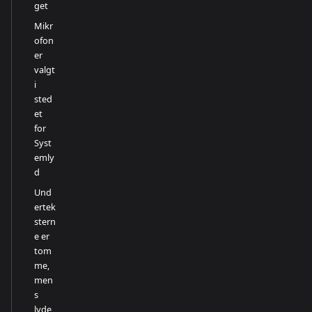
get
Mikr
ofon
er
valgt
i
sted
et
for
Syst
emly
d
Und
ertek
stern
e er
tom
me,
men
s
lyde