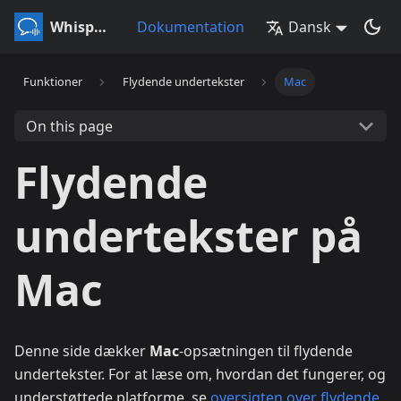
Whisperr
Dokumentation
Dansk
Funktioner
Flydende undertekster
Mac
On this page
Flydende
undertekster på
Mac
Denne side dækker
Mac
-opsætningen til flydende
undertekster. For at læse om, hvordan det fungerer, og
understøttede platforme, se
oversigten over flydende