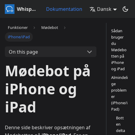
Whisperr
Dokumentation
Dansk
Funktioner
Mødebot
Sådan
iPhone/iPad
bruger
du
Mødebo
On this page
tten på
iPhone
Mødebot på
og iPad
Almindeli
iPhone og
ge
problem
er
iPad
(iPhone/i
Pad)
Bott
en
Denne side beskriver opsætningen af
delta