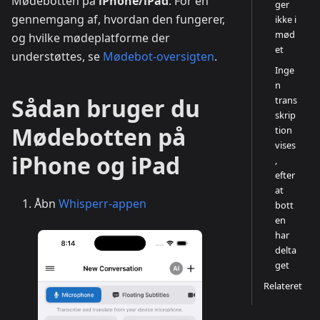
Mødebotten på
iPhone/iPad
. For en
ger
gennemgang af, hvordan den fungerer,
ikke i
mød
og hvilke mødeplatforme der
et
understøttes, se
Mødebot-oversigten
.
Inge
n
Sådan bruger du
trans
skrip
Mødebotten på
tion
vises
iPhone og iPad
,
efter
at
Åbn
Whisperr-appen
bott
en
har
delta
get
Relateret