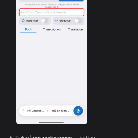
Tryk på
optageknappen
— botten