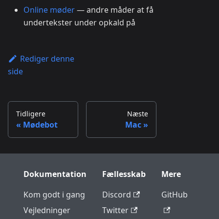
Online møder
— andre måder at få
undertekster under opkald på
Rediger denne
side
Tidligere
Næste
Mødebot
Mac
Dokumentation
Fællesskab
Mere
Kom godt i gang
Discord
GitHub
Vejledninger
Twitter