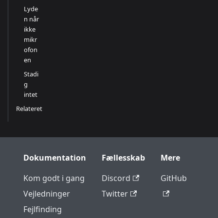
Lyde
n når
ikke
mikr
ofon
en
Stadi
g
intet
Relateret
Dokumentation
Fællesskab
Mere
Kom godt i gang
Discord
GitHub
Vejledninger
Twitter
Fejlfinding