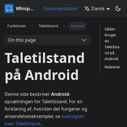
Whisperr
Dokumentation
Dansk
Funktioner
Taletilstand
Android
Sådan
bruger
On this page
du
Taletilsta
Taletilstand
nd på
Android
Relateret
på Android
Denne side beskriver
Android
-
opsætningen for Taletilstand. For en
forklaring af, hvordan det fungerer og
anvendelseseksempler, se
oversigten
over Taletilstand
.