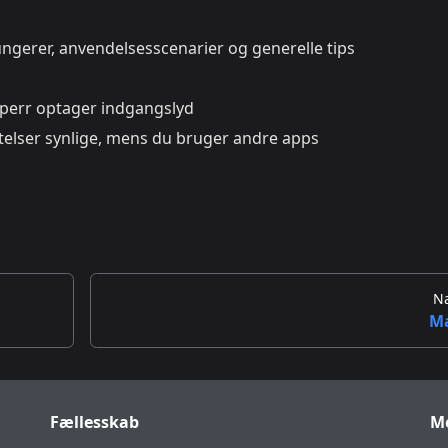
gerer, anvendelsesscenarier og generelle tips
err optager indgangslyd
elser synlige, mens du bruger andre apps
N
M
Fællesskab
M