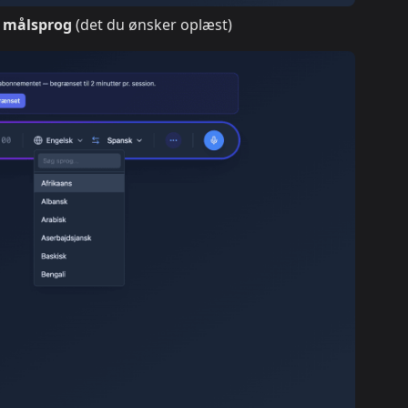
g
målsprog
(det du ønsker oplæst)