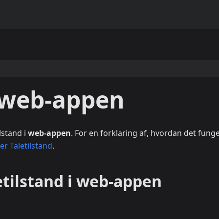
i web-appen
lstand i
web-appen
. For en forklaring af, hvordan det funge
er Taletilstand
.
etilstand i web-appen