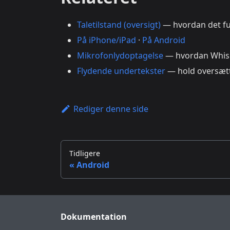
Taletilstand (oversigt)
— hvordan det fun
På iPhone/iPad
·
På Android
Mikrofonlydoptagelse
— hvordan Whisp
Flydende undertekster
— hold oversætt
Rediger denne side
Tidligere
Android
Dokumentation