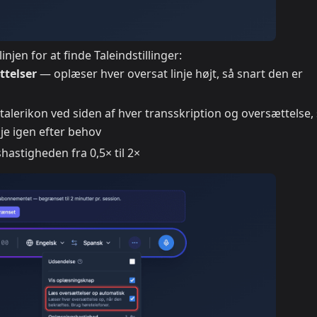
njen for at finde Taleindstillinger:
ttelser
— oplæser hver oversat linje højt, så snart den er
ttalerikon ved siden af hver transskription og oversættelse,
nje igen efter behov
hastigheden fra 0,5× til 2×