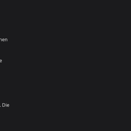
fnen
e
 Die