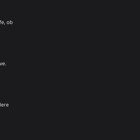
fe, ob
ve.
dere