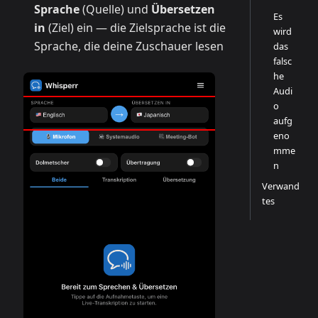
Sprache
(Quelle) und
Übersetzen
Es
in
(Ziel) ein — die Zielsprache ist die
wird
Sprache, die deine Zuschauer lesen
das
falsc
he
Audi
o
aufg
eno
mme
n
Verwand
tes