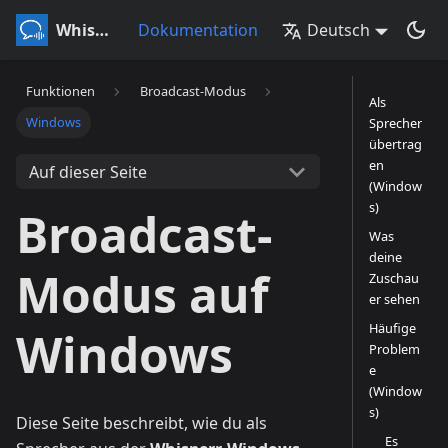
Whisperr
Dokumentation
Deutsch
Funktionen
Broadcast-Modus
Als
Windows
Sprecher
übertrag
en
Auf dieser Seite
(Window
s)
Broadcast-
Was
deine
Modus auf
Zuschau
er sehen
Häufige
Windows
Problem
e
(Window
s)
Diese Seite beschreibt, wie du als
Es