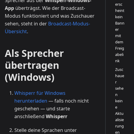
Sprecher aus der
Whisperr-Windows-
ersc
App
überträgst. Wie der Broadcast-
heint
Modus funktioniert und was Zuschauer
kein
Bann
sehen, steht in der
Broadcast-Modus-
er
Übersicht
.
mit
dem
Freig
Als Sprecher
abeli
nk
übertragen
Zusc
(Windows)
haue
r
sehe
Whisperr für Windows
n
herunterladen
— falls noch nicht
kein
e
geschehen — und starte
Aktu
anschließend
Whisperr
alisie
rung
Stelle deine Sprachen unter
en