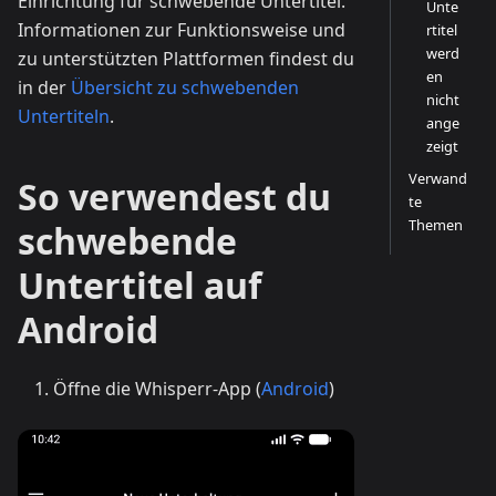
Einrichtung für schwebende Untertitel.
Unte
Informationen zur Funktionsweise und
rtitel
werd
zu unterstützten Plattformen findest du
en
in der
Übersicht zu schwebenden
nicht
Untertiteln
.
ange
zeigt
Verwand
So verwendest du
te
Themen
schwebende
Untertitel auf
Android
Öffne die Whisperr-App (
Android
)