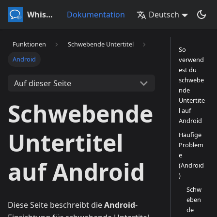
Whisperr
Dokumentation
Deutsch
Funktionen
Schwebende Untertitel
So
Android
verwend
est du
schwebe
Auf dieser Seite
nde
Untertite
Schwebende
l auf
Android
Untertitel
Häufige
Problem
e
auf Android
(Android
)
Schw
eben
Diese Seite beschreibt die
Android
-
de