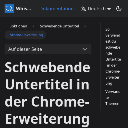
Whisperr
Dokumentation
Deutsch
Funktionen
Schwebende Untertitel
So
Chrome-Erweiterung
verwend
est du
schwebe
Auf dieser Seite
nde
Untertite
Schwebende
l in der
Chrome-
Erweiter
Untertitel in
ung
Verwand
der Chrome-
te
Themen
Erweiterung