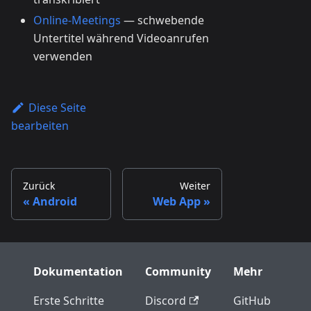
Online-Meetings
— schwebende
Untertitel während Videoanrufen
verwenden
Diese Seite
bearbeiten
Zurück
Weiter
Android
Web App
Dokumentation
Community
Mehr
Erste Schritte
Discord
GitHub