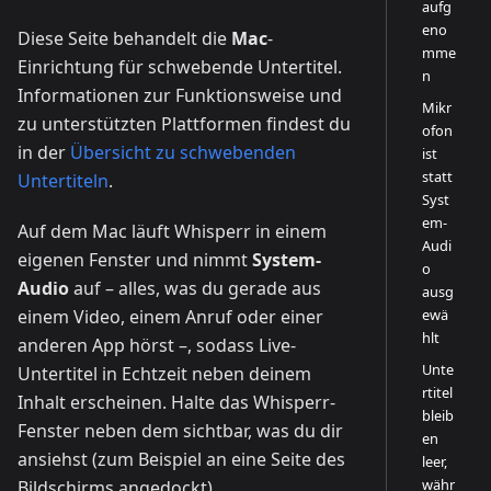
aufg
eno
Diese Seite behandelt die
Mac
-
mme
Einrichtung für schwebende Untertitel.
n
Informationen zur Funktionsweise und
Mikr
zu unterstützten Plattformen findest du
ofon
in der
Übersicht zu schwebenden
ist
statt
Untertiteln
.
Syst
em-
Auf dem Mac läuft Whisperr in einem
Audi
eigenen Fenster und nimmt
System-
o
Audio
auf – alles, was du gerade aus
ausg
ewä
einem Video, einem Anruf oder einer
hlt
anderen App hörst –, sodass Live-
Unte
Untertitel in Echtzeit neben deinem
rtitel
Inhalt erscheinen. Halte das Whisperr-
bleib
Fenster neben dem sichtbar, was du dir
en
ansiehst (zum Beispiel an eine Seite des
leer,
währ
Bildschirms angedockt).