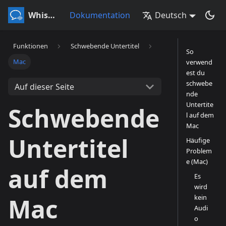
Whisperr
Dokumentation
Deutsch
Funktionen
Schwebende Untertitel
So
Mac
verwend
est du
schwebe
Auf dieser Seite
nde
Untertite
Schwebende
l auf dem
Mac
Untertitel
Häufige
Problem
e (Mac)
auf dem
Es
wird
kein
Mac
Audi
o