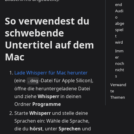
end
Audi
o
So verwendest du
abge
schwebende
spiel
t
Untertitel auf dem
wird
Imm
Mac
er
noch
nicht
Lade Whisperr für Mac herunter
s
(eine
-Datei für Apple Silicon),
.dmg
Verwand
öffne die heruntergeladene Datei
te
und ziehe
Whisperr
in deinen
Themen
Ordner
Programme
Starte
Whisperr
und stelle deine
Sprachen ein: Wähle die Sprache,
die du
hörst
, unter
Sprechen
und