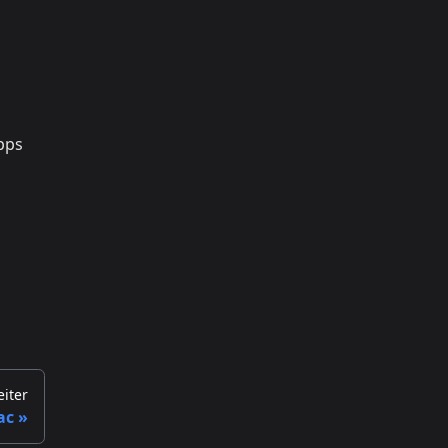
pps
iter
ac