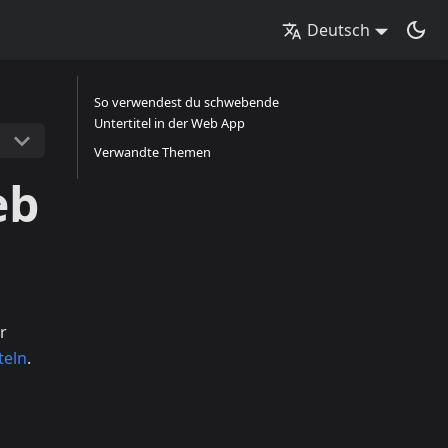
Deutsch
So verwendest du schwebende
Untertitel in der Web App
Verwandte Themen
eb
r
teln
.