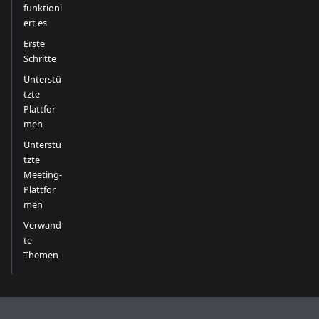
funktioni
ert es
Erste
Schritte
Unterstü
tzte
Plattfor
men
Unterstü
tzte
Meeting-
Plattfor
men
Verwand
te
Themen