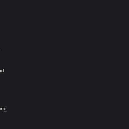
-
nd
ing