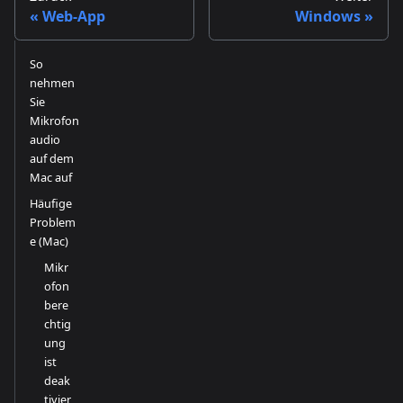
Web-App
Windows
So
nehmen
Sie
Mikrofon
audio
auf dem
Mac auf
Häufige
Problem
e (Mac)
Mikr
ofon
bere
chtig
ung
ist
deak
tivier