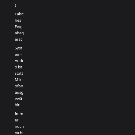
t
Falsc
hes
Eing
abeg
erät
Syst
em-
Audi
o ist
statt
Mikr
ofon
ausg
ewä
hlt
Imm
er
noch
nicht