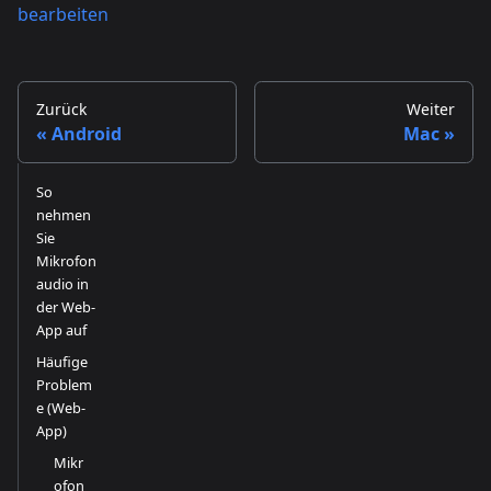
bearbeiten
Zurück
Weiter
Android
Mac
So
nehmen
Sie
Mikrofon
audio in
der Web-
App auf
Häufige
Problem
e (Web-
App)
Mikr
ofon