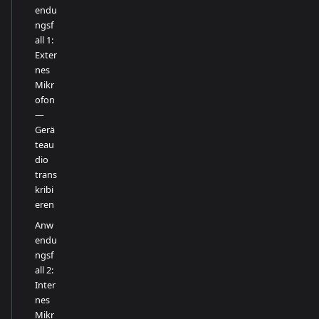
endu
ngsf
all 1:
Exter
nes
Mikr
ofon
—
Gerä
teau
dio
trans
kribi
eren
Anw
endu
ngsf
all 2:
Inter
nes
Mikr