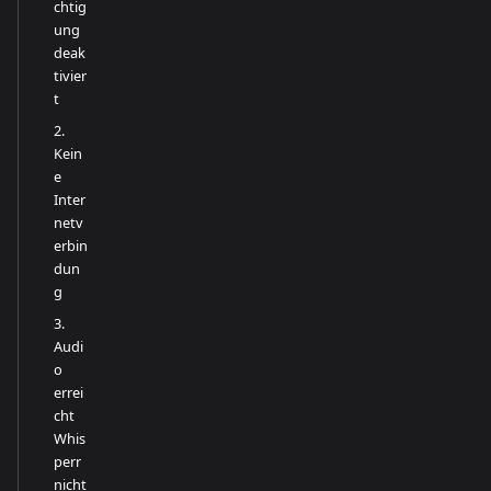
chtig
ung
deak
tivier
t
2.
Kein
e
Inter
netv
erbin
dun
g
3.
Audi
o
errei
cht
Whis
perr
nicht