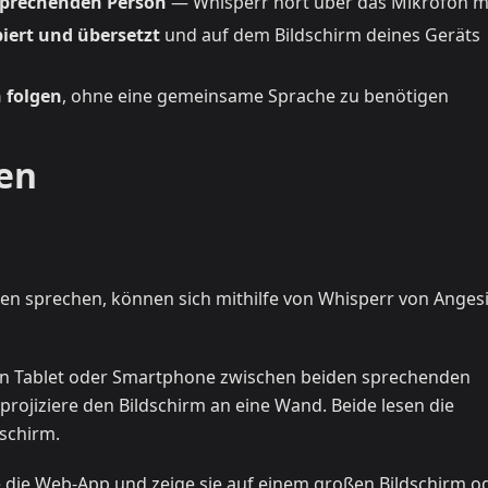
 sprechenden Person
— Whisperr hört über das Mikrofon m
biert und übersetzt
und auf dem Bildschirm deines Geräts
 folgen
, ohne eine gemeinsame Sprache zu benötigen
en
hen sprechen, können sich mithilfe von Whisperr von Anges
in Tablet oder Smartphone zwischen beiden sprechenden
ojiziere den Bildschirm an eine Wand. Beide lesen die
schirm.
die Web-App und zeige sie auf einem großen Bildschirm o