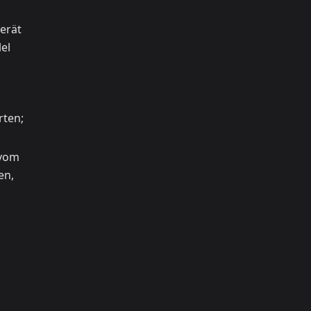
erät
el
rten;
 vom
en,