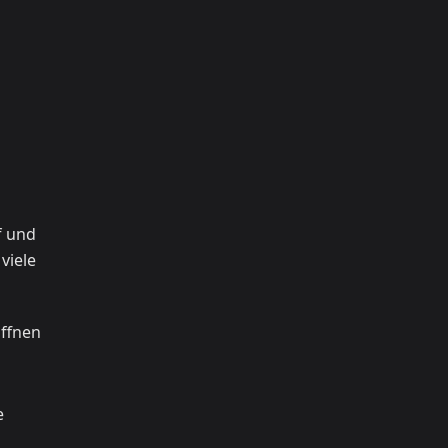
f und
viele
öffnen
e