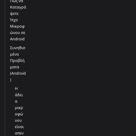
Πώς να
Καταγρά
ψετε
Ήχο
Μικροφ
ώνου σε
Android
Συνηθισ
μένα
Προβλή
ματα
(Android
)
Η
άδει
α
μικρ
οφώ
νου
είναι
απεν