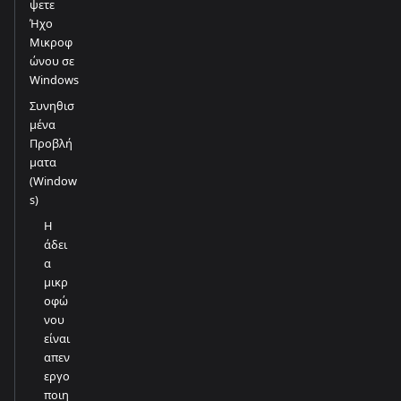
ψετε
Ήχο
Μικροφ
ώνου σε
Windows
Συνηθισ
μένα
Προβλή
ματα
(Window
s)
Η
άδει
α
μικρ
οφώ
νου
είναι
απεν
εργο
ποιη