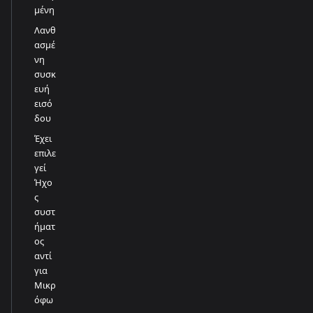
μένη
Λανθ
ασμέ
νη
συσκ
ευή
εισό
δου
Έχει
επιλε
γεί
Ήχο
ς
συστ
ήματ
ος
αντί
για
Μικρ
όφω