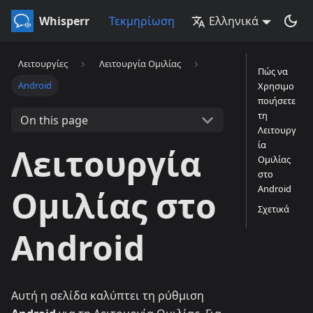
Whisperr
Τεκμηρίωση
Ελληνικά
Λειτουργίες
Λειτουργία Ομιλίας
Πώς να
Android
Χρησιμο
ποιήσετε
τη
On this page
Λειτουργ
ία
Λειτουργία
Ομιλίας
στο
Android
Ομιλίας στο
Σχετικά
Android
Αυτή η σελίδα καλύπτει τη ρύθμιση