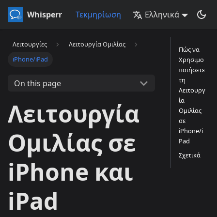
Whisperr
Τεκμηρίωση
Ελληνικά
Λειτουργίες
Λειτουργία Ομιλίας
Πώς να
iPhone/iPad
Χρησιμο
ποιήσετε
τη
On this page
Λειτουργ
ία
Λειτουργία
Ομιλίας
σε
iPhone/i
Ομιλίας σε
Pad
Σχετικά
iPhone και
iPad