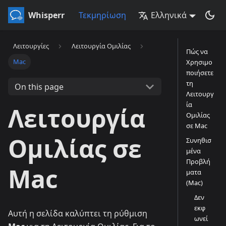
Whisperr
Τεκμηρίωση
Ελληνικά
Λειτουργίες
Λειτουργία Ομιλίας
Πώς να
Mac
Χρησιμο
ποιήσετε
τη
On this page
Λειτουργ
ία
Λειτουργία
Ομιλίας
σε Mac
Ομιλίας σε
Συνηθισ
μένα
Προβλή
Mac
ματα
(Mac)
Δεν
εκφ
Αυτή η σελίδα καλύπτει τη ρύθμιση
ωνεί