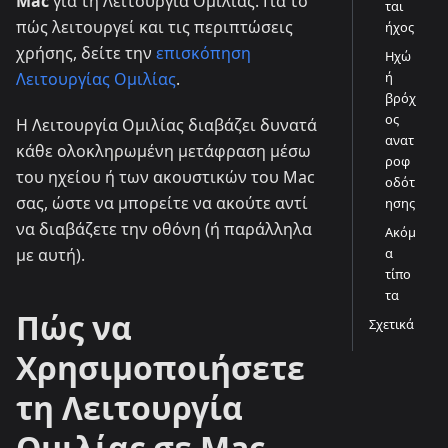
Mac
για τη Λειτουργία Ομιλίας. Για το
ται
πώς λειτουργεί και τις περιπτώσεις
ήχος
χρήσης, δείτε την
επισκόπηση
Ηχώ
ή
Λειτουργίας Ομιλίας
.
βρόχ
ος
Η Λειτουργία Ομιλίας διαβάζει δυνατά
ανατ
κάθε ολοκληρωμένη μετάφραση μέσω
ροφ
του ηχείου ή των ακουστικών του Mac
οδότ
σας, ώστε να μπορείτε να ακούτε αντί
ησης
να διαβάζετε την οθόνη (ή παράλληλα
Ακόμ
α
με αυτή).
τίπο
τα
Πώς να
Σχετικά
Χρησιμοποιήσετε
τη Λειτουργία
Ομιλίας σε Mac