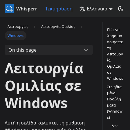
Whisperr
Τεκμηρίωση
Ελληνικά
Λειτουργίες
Λειτουργία Ομιλίας
Πώς να
Windows
Χρησιμο
ποιήσετε
τη
On this page
Λειτουργ
ία
Λειτουργία
Ομιλίας
σε
Windows
Ομιλίας σε
Συνηθισ
μένα
Windows
Προβλή
ματα
(Window
s)
Αυτή η σελίδα καλύπτει τη ρύθμιση
Δεν