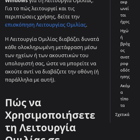
Windows
για τη Λειτουργία Ομιλίας.
εκφ
Για το πώς λειτουργεί και τις
ωνεί
ται
περιπτώσεις χρήσης, δείτε την
ήχος
επισκόπηση Λειτουργίας Ομιλίας
.
Ηχώ
ή
Η Λειτουργία Ομιλίας διαβάζει δυνατά
βρόχ
κάθε ολοκληρωμένη μετάφραση μέσω
ος
των ηχείων ή των ακουστικών του
ανατ
υπολογιστή σας, ώστε να μπορείτε να
ροφ
οδότ
ακούτε αντί να διαβάζετε την οθόνη (ή
ησης
παράλληλα με αυτή).
Ακόμ
α
Πώς να
τίπο
τα
Χρησιμοποιήσετε
Σχετικά
τη Λειτουργία
Ομιλίας σε