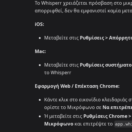
Το Whisperr χρειάζεται πρόσβαση στο μικρ
απορριφθεί, δεν θα εμφανιστεί καμία μετ
iOS:
Μεταβείτε στις
Ρυθμίσεις > Απόρρητ
Mac:
Μεταβείτε στις
Ρυθμίσεις συστήματο
το Whisperr
Εφαρμογή Web / Επέκταση Chrome:
Κάντε κλικ στο εικονίδιο κλειδαριάς
ορίστε το Μικρόφωνο σε
Να επιτρέπ
Ή μεταβείτε στις
Ρυθμίσεις Chrome >
Μικρόφωνο
και επιτρέψτε το
app.wh