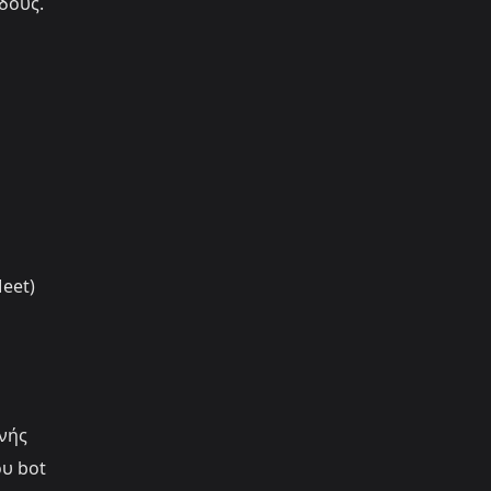
δους.
eet)
νής
ου bot