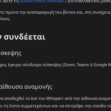
 Δείτε τις
Διαδικτυακές συσκέψεις
για εναλλακτικές μεθό
ήστε πρώτα την αναπαραγωγή του βίντεο και, στη συνέχεια,
λους.
ν συνδέεται
ύσκεψης
ήρη, έγκυρο σύνδεσμο σύσκεψης (Zoom, Teams ή Google M
ι
ν αίθουσα αναμονής
α αποδεχθεί το bot του Whisperr από την αίθουσα αναμο
ι τη λίστα συμμετεχόντων και να επιτρέψει την είσοδο τ