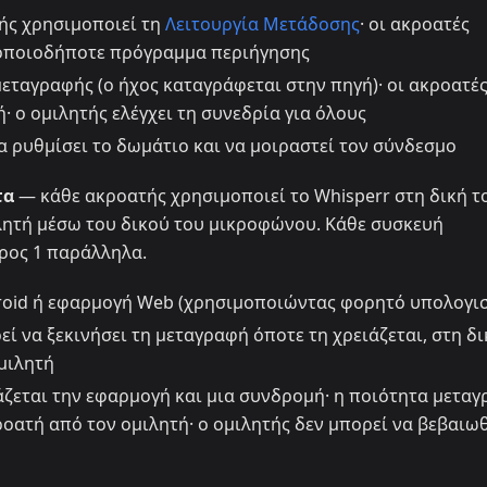
ής χρησιμοποιεί τη
Λειτουργία Μετάδοσης
· οι ακροατές
 οποιοδήποτε πρόγραμμα περιήγησης
εταγραφής (ο ήχος καταγράφεται στην πηγή)· οι ακροατές
 ο ομιλητής ελέγχει τη συνεδρία για όλους
α ρυθμίσει το δωμάτιο και να μοιραστεί τον σύνδεσμο
τα
— κάθε ακροατής χρησιμοποιεί το Whisperr στη δική τ
λητή μέσω του δικού του μικροφώνου. Κάθε συσκευή
ρος 1 παράλληλα.
roid ή εφαρμογή Web (χρησιμοποιώντας φορητό υπολογισ
ί να ξεκινήσει τη μεταγραφή όποτε τη χρειάζεται, στη δι
μιλητή
ζεται την εφαρμογή και μια συνδρομή· η ποιότητα μετα
οατή από τον ομιλητή· ο ομιλητής δεν μπορεί να βεβαιωθ