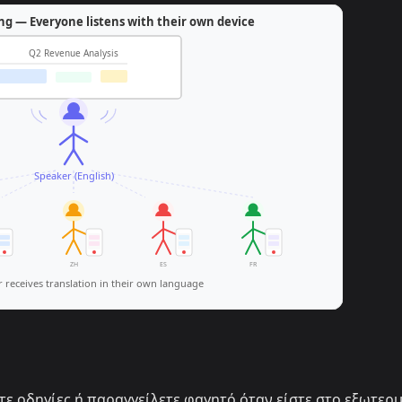
τε οδηγίες ή παραγγείλετε φαγητό όταν είστε στο εξωτερι