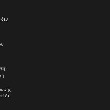
 δεν
ου
τή)
κή
γραφής
εί ότι