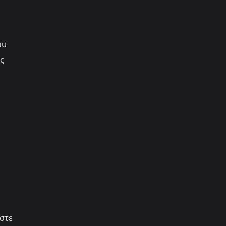
ου
ς
στε