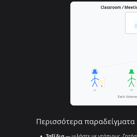
Περισσότερα παραδείγματα
Ταξίδια
— μιλήστε με ντόπιους, ζητήσ