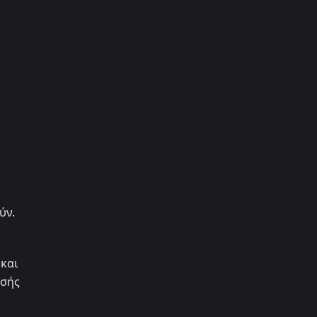
ύν.
 και
ησής