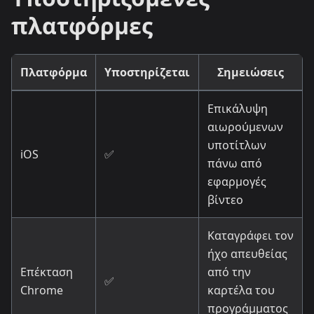
πλατφόρμες
Πλατφόρμα
Υποστηρίζεται
Σημειώσεις
Επικάλυψη
αιωρούμενων
υποτίτλων
iOS
✅
πάνω από
εφαρμογές
βίντεο
Καταγράφει τον
ήχο απευθείας
Επέκταση
από την
✅
Chrome
καρτέλα του
προγράμματος