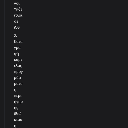
νοι
Υπότ
ιτλοι
σε
iOS
2.
Κατα
γρα
φή
καρτ
έλας
προγ
ράμ
ματο
ς
περι
ήγησ
ης
(Επέ
κτασ
η