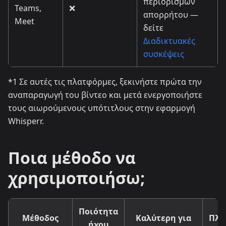
περιορισμών
Teams,
❌
απορρήτου —
Meet
δείτε
Διαδικτυακές
συσκέψεις
*1 Σε αυτές τις πλατφόρμες, ξεκινήστε πρώτα την
αναπαραγωγή του βίντεο και μετά ενεργοποιήστε
τους αιωρούμενους υπότιτλους στην εφαρμογή
Whisperr.
Ποια μέθοδο να
χρησιμοποιήσω;
Ποιότητα
Μέθοδος
Καλύτερη για
Πλα
ήχου