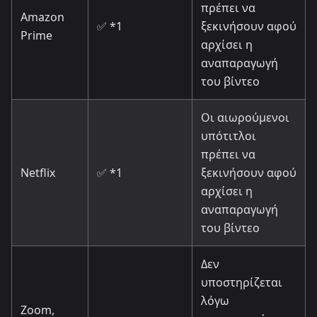
πρέπει να
Amazon
✅ *1
ξεκινήσουν αφού
Prime
αρχίσει η
αναπαραγωγή
του βίντεο
Οι αιωρούμενοι
υπότιτλοι
πρέπει να
Netflix
✅ *1
ξεκινήσουν αφού
αρχίσει η
αναπαραγωγή
του βίντεο
Δεν
υποστηρίζεται
λόγω
Zoom,