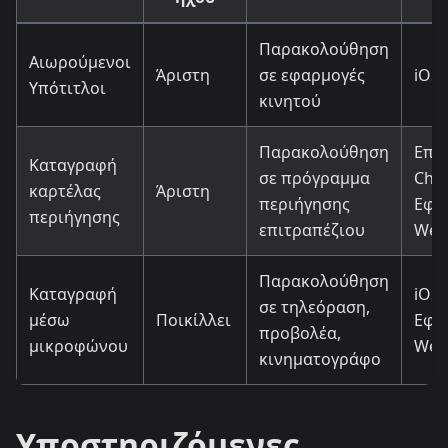
Παρακολούθηση
Αιωρούμενοι
Άριστη
σε εφαρμογές
iOS
Υπότιτλοι
κινητού
Παρακολούθηση
Επέ
Καταγραφή
σε πρόγραμμα
Chr
καρτέλας
Άριστη
περιήγησης
Εφα
περιήγησης
επιτραπέζιου
Web
Παρακολούθηση
Καταγραφή
iOS 
σε τηλεόραση,
μέσω
Ποικίλλει
Εφα
προβολέα,
μικροφώνου
Web
κινηματογράφο
Υποστηριζόμενες