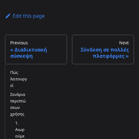
Edit this page
Previous
Next
Διαδικτυακή
Σύνδεση σε πολλές
σύσκεψη
πλατφόρμες
Πώς
λειτουργ
εί
Σενάρια
περιπτώ
σεων
χρήσης
1.
Αιωρ
ούμε