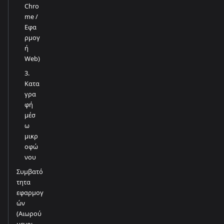
Chro
me /
Εφα
ρμογ
ή
Web)
3.
Κατα
γρα
φή
μέσ
ω
μικρ
οφώ
νου
Συμβατό
τητα
εφαρμογ
ών
(Αιωρού