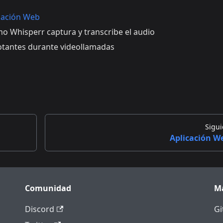
icación Web
 Whisperr captura y transcribe el audio
otantes durante videollamadas
Sigui
Aplicación W
Comunidad
M
Discord
Gi