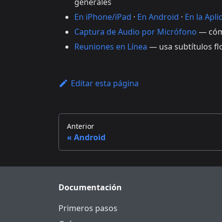
generales
En iPhone/iPad
·
En Android
·
En la Apl
Captura de Audio por Micrófono
— cómo
Reuniones en Línea
— usa subtítulos fl
Editar esta página
Anterior
Android
Documentación
Primeros pasos