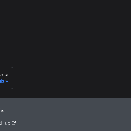
ente
eb
ás
tHub