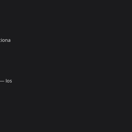
ciona
 — los