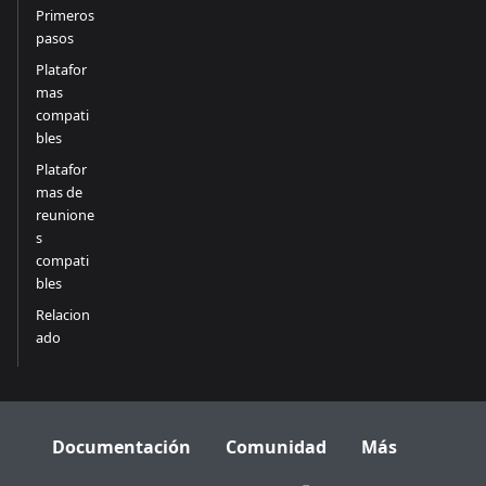
Primeros
pasos
Platafor
mas
compati
bles
Platafor
mas de
reunione
s
compati
bles
Relacion
ado
Documentación
Comunidad
Más