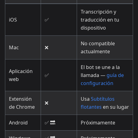
Transcripción y
iOS
✅
traducción en tu
dispositivo
No compatible
Mac
❌
actualmente
El bot se une a la
Aplicación
✅
llamada —
guía de
web
configuración
Extensión
Usa
Subtítulos
❌
de Chrome
flotantes
en su lugar
Android
✅ 🔜
Próximamente