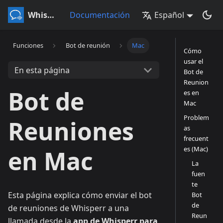
Whisperr
Documentación
Español
Funciones
Bot de reunión
Mac
Cómo
usar el
En esta página
Bot de
Reunion
Bot de
es en
Mac
Problem
Reuniones
as
frecuent
es (Mac)
en Mac
La
fuen
te
Esta página explica cómo enviar el bot
Bot
de
de reuniones de Whisperr a una
Reun
llamada desde la
app de Whisperr para