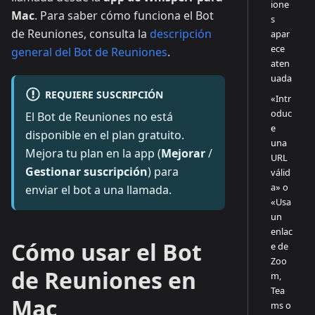
ione
Mac
. Para saber cómo funciona el Bot
s
de Reuniones, consulta la
descripción
apar
ece
general del Bot de Reuniones
.
aten
uada
REQUIERE SUSCRIPCIÓN
«Intr
oduc
El Bot de Reuniones no está
e
disponible en el plan gratuito.
una
Mejora tu plan en la app (
Mejorar
/
URL
Gestionar suscripción
) para
válid
a» o
enviar el bot a una llamada.
«Usa
un
enlac
Cómo usar el Bot
e de
Zoo
de Reuniones en
m,
Tea
Mac
ms o