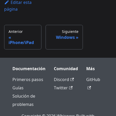
Editar esta
página
Anterior
Siguiente
Windows
iPhone/iPad
Documentación
Comunidad
Más
Primeros pasos
Discord
GitHub
Guías
Twitter
Solución de
problemas