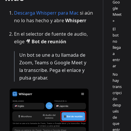
Goo
gle
Descarga Whisperr para Mac
si aún
Meet
no lo has hecho y abre
Whisperr
»
El
En el selector de fuente de audio,
bot
elige 🎥
Bot de reunión
no
llega
a
Un bot se une a tu llamada de
entr
Zoom, Teams o Google Meet y
ar
la transcribe. Pega el enlace y
No
pulsa grabar.
hay
trans
cripci
ón
desp
ués
de
que
entr