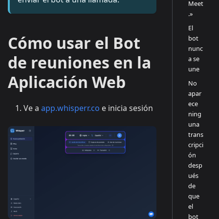
Meet
.»
El
Cómo usar el Bot
bot
nunc
de reuniones en la
a se
une
Aplicación Web
No
apar
ece
Ve a
app.whisperr.co
e inicia sesión
ning
una
trans
cripci
ón
desp
ués
de
que
el
bot