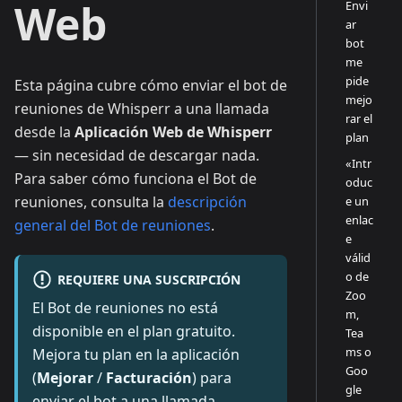
Web
Envi
ar
bot
me
pide
Esta página cubre cómo enviar el bot de
mejo
reuniones de Whisperr a una llamada
rar el
desde la
Aplicación Web de Whisperr
plan
— sin necesidad de descargar nada.
«Intr
Para saber cómo funciona el Bot de
oduc
reuniones, consulta la
descripción
e un
enlac
general del Bot de reuniones
.
e
válid
o de
REQUIERE UNA SUSCRIPCIÓN
Zoo
El Bot de reuniones no está
m,
disponible en el plan gratuito.
Tea
ms o
Mejora tu plan en la aplicación
Goo
(
Mejorar
/
Facturación
) para
gle
enviar el bot a una llamada.