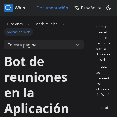
Whisperr
Documentación
Español
Funciones
Bot de reunión
Cómo
Aplicación Web
usar el
Bot de
reunione
En esta página
s en la
Aplicació
Bot de
n Web
Problem
reuniones
as
frecuent
es
en la
(Aplicaci
ón Web)
El
Aplicación
botó
n