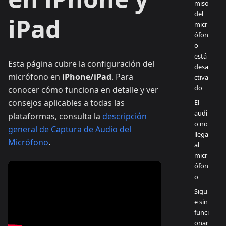
miso
del
iPad
micr
ófon
o
está
Esta página cubre la configuración del
desa
micrófono en
iPhone/iPad
. Para
ctiva
do
conocer cómo funciona en detalle y ver
consejos aplicables a todas las
El
audi
plataformas, consulta la
descripción
o no
general de Captura de Audio del
llega
Micrófono
.
al
micr
ófon
o
Sigu
e sin
funci
onar