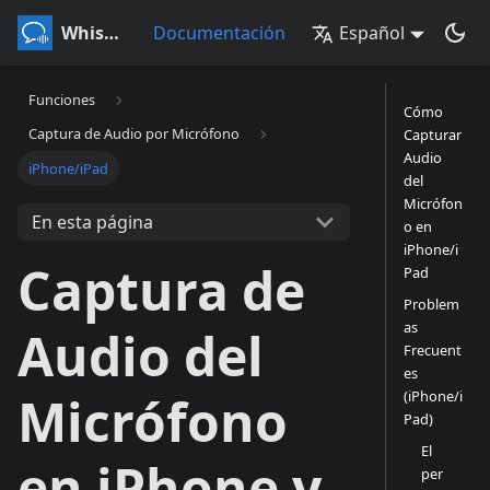
Whisperr
Documentación
Español
Funciones
Cómo
Captura de Audio por Micrófono
Capturar
Audio
iPhone/iPad
del
Micrófon
En esta página
o en
iPhone/i
Captura de
Pad
Problem
as
Audio del
Frecuent
es
(iPhone/i
Micrófono
Pad)
El
en iPhone y
per