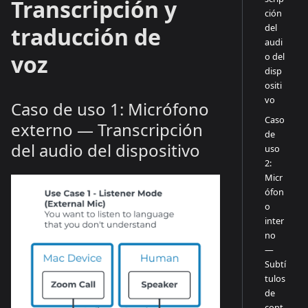
Transcripción y
ción
del
traducción de
audi
voz
o del
disp
ositi
vo
Caso de uso 1: Micrófono
Caso
externo — Transcripción
de
del audio del dispositivo
uso
2:
Micr
ófon
o
inter
no
—
Subtí
tulos
de
cont