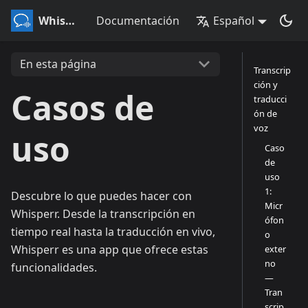
Whisperr
Documentación
Español
En esta página
Transcrip
ción y
Casos de
traducci
ón de
voz
uso
Caso
de
uso
1:
Descubre lo que puedes hacer con
Micr
Whisperr. Desde la transcripción en
ófon
tiempo real hasta la traducción en vivo,
o
Whisperr es una app que ofrece estas
exter
no
funcionalidades.
—
Tran
scrip